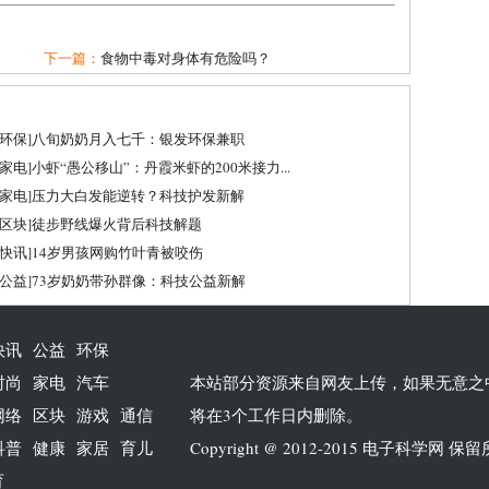
下一篇：
食物中毒对身体有危险吗？
环保
]
八旬奶奶月入七千：银发环保兼职
家电
]
小虾“愚公移山”：丹霞米虾的200米接力...
家电
]
压力大白发能逆转？科技护发新解
区块
]
徒步野线爆火背后科技解题
快讯
]
14岁男孩网购竹叶青被咬伤
公益
]
73岁奶奶带孙群像：科技公益新解
快讯
公益
环保
时尚
家电
汽车
本站部分资源来自网友上传，如果无意之
网络
区块
游戏
通信
将在3个工作日内删除。
科普
健康
家居
育儿
Copyright @ 2012-2015
电子科学网
保留
育