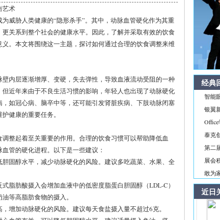
衡艺术
为威胁人类健康的“隐形杀手”。其中，动脉血管硬化作为其重
，更关系到整个社会的健康水平。因此，了解并采取有效的饮食
意义。本文将围绕这一主题，探讨如何通过合理的饮食调整来维
脉壁内层逐渐增厚、变硬，失去弹性，导致血液流动受阻的一种
经典
，但近年来由于不良生活习惯的影响，年轻人也出现了动脉硬化
智能
病，如冠心病、脑卒中等，还可能引发肾脏疾病、下肢动脉闭塞
银翼新境
维护健康的重要任务。
Off
泰克
食调整起着至关重要的作用。合理的饮食习惯可以帮助降低血
第二届
脉血管的硬化进程。以下是一些建议：
展会积
降低胆固醇水平，减少动脉硬化的风险。建议多吃蔬菜、水果、全
敢为家
反式脂肪酸摄入会增加血液中的低密度脂蛋白胆固醇（LDL-C）
近日
奶油等高脂肪食物的摄入。
升高，增加动脉硬化的风险。建议每天食盐摄入量不超过6克。