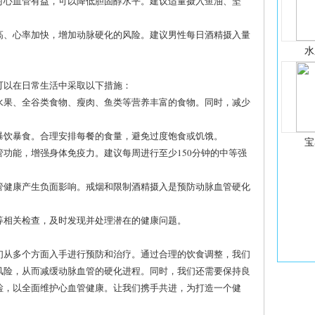
酸对心血管有益，可以降低胆固醇水平。建议适量摄入鱼油、坚
升高、心率加快，增加动脉硬化的风险。建议男性每日酒精摄入量
水
可以在日常生活中采取以下措施：
、水果、全谷类食物、瘦肉、鱼类等营养丰富的食物。同时，减少
免暴饮暴食。合理安排每餐的食量，避免过度饱食或饥饿。
宝
血管功能，增强身体免疫力。建议每周进行至少150分钟的中等强
血管健康产生负面影响。戒烟和限制酒精摄入是预防动脉血管硬化
糖等相关检查，及时发现并处理潜在的健康问题。
们从多个方面入手进行预防和治疗。通过合理的饮食调整，我们
风险，从而减缓动脉血管的硬化进程。同时，我们还需要保持良
检，以全面维护心血管健康。让我们携手共进，为打造一个健