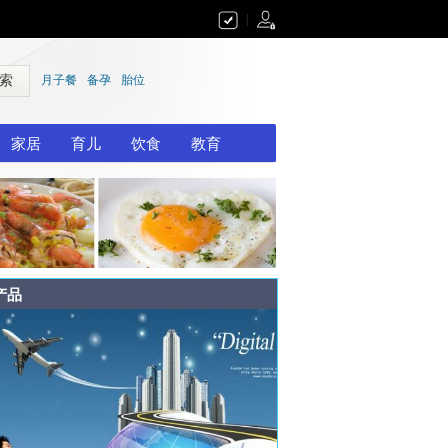
|
 索
月子餐
备孕
胎位
家居
育儿
饮食
教育
产品