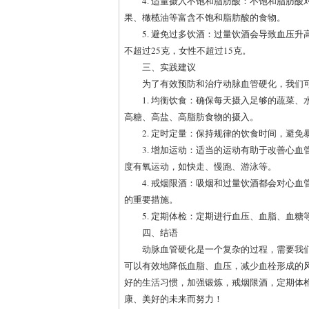
4. 适量摄入不饱和脂肪酸：不饱和脂肪
果、橄榄油等富含不饱和脂肪酸的食物。
5. 避免过多饮酒：过量饮酒会导致血压
不超过25克，女性不超过15克。
三、实践建议
为了有效预防和治疗动脉血管硬化，我们
1. 均衡饮食：确保每天摄入足够的蔬菜
高糖、高盐、高脂肪食物的摄入。
2. 定时定量：保持规律的饮食时间，避
3. 增加运动：适当的运动有助于改善心
度有氧运动，如快走、慢跑、游泳等。
4. 戒烟限酒：吸烟和过量饮酒都会对心
的重要措施。
5. 定期体检：定期进行血压、血脂、血
四、结语
动脉血管硬化是一个复杂的过程，需要我
可以有效地降低血脂、血压，减少血栓形成的
好的生活习惯，加强锻炼，戒烟限酒，定期体
康、美好的未来而努力！