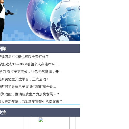
回顾
眼镜四层FPC板也可以免费打样了
 致态TiPro9000引领个人存储PCIe 5...
ice学习 有搭子更高效，让你元气满满，开...
创新实验室开放平台，正式启动！
西部半导体电子展 暨“两链”融合论...
聚动能，推动新质生产力加快发展 202...
人更新年味，TCL新年智慧生活提案来了...
关注