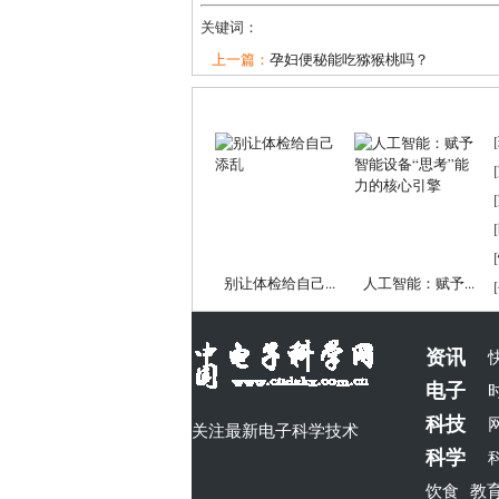
关键词：
上一篇：
孕妇便秘能吃猕猴桃吗？
[
[
[
[
[
别让体检给自己...
人工智能：赋予...
[
资讯
电子
科技
关注最新电子科学技术
科学
饮食
教