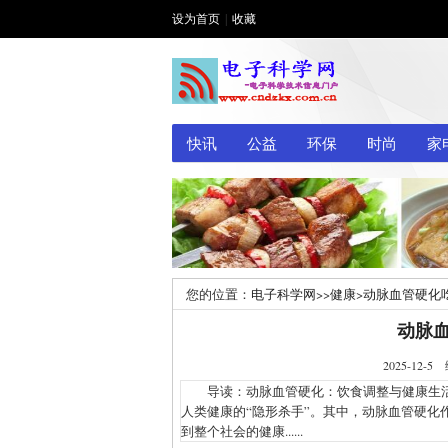
设为首页
|
收藏
快讯
公益
环保
时尚
家
您的位置：
电子科学网
>>
健康
>
动脉血管硬化
动脉
2025-1
导读：动脉血管硬化：饮食调整与健康生活
人类健康的“隐形杀手”。其中，动脉血管硬化
到整个社会的健康......