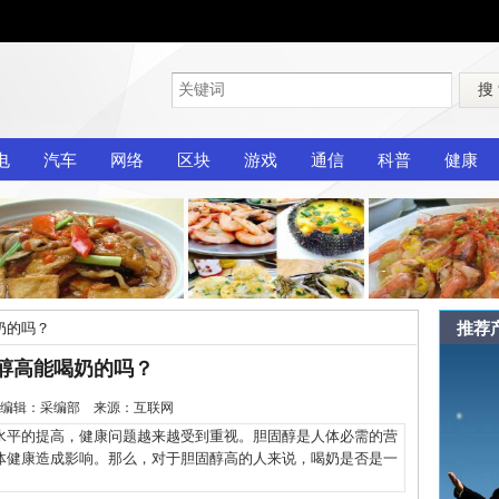
搜
电
汽车
网络
区块
游戏
通信
科普
健康
推荐
奶的吗？
醇高能喝奶的吗？
2-31 编辑：采编部 来源：互联网
平的提高，健康问题越来越受到重视。胆固醇是人体必需的营
体健康造成影响。那么，对于胆固醇高的人来说，喝奶是否是一