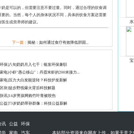
牛奶是可以的，但需要注意不要过量。同时，通过合理的饮食调
重要的。当然，每个人的身体状况不同，具体的饮食方案还需要
水
业医生或营养师的建议。
下一篇：
揭秘：如何通过食疗有效降低胆固...
宝
环保
]
八旬奶奶月入七千：银发环保兼职
家电
]
小虾“愚公移山”：丹霞米虾的200米接力...
家电
]
压力大白发能逆转？科技护发新解
区块
]
徒步野线爆火背后科技解题
快讯
]
14岁男孩网购竹叶青被咬伤
公益
]
73岁奶奶带孙群像：科技公益新解
快讯
公益
环保
时尚
家电
汽车
本站部分资源来自网友上传，如果无意之