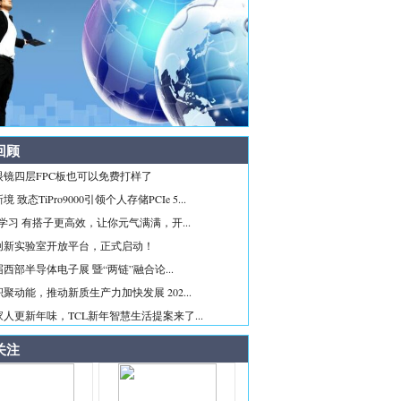
回顾
眼镜四层FPC板也可以免费打样了
 致态TiPro9000引领个人存储PCIe 5...
ice学习 有搭子更高效，让你元气满满，开...
创新实验室开放平台，正式启动！
西部半导体电子展 暨“两链”融合论...
聚动能，推动新质生产力加快发展 202...
人更新年味，TCL新年智慧生活提案来了...
关注