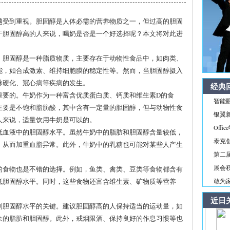
越受到重视。胆固醇是人体必需的营养物质之一，但过高的胆固
于胆固醇高的人来说，喝奶是否是一个好选择呢？本文将对此进
。胆固醇是一种脂质物质，主要存在于动物性食品中，如肉类、
能，如合成激素、维持细胞膜的稳定性等。然而，当胆固醇摄入
脉硬化、冠心病等疾病的发生。
经典
重要的。牛奶作为一种富含优质蛋白质、钙质和维生素D的食
智能
主要是不饱和脂肪酸，其中含有一定量的胆固醇，但与动物性食
银翼新境
人来说，适量饮用牛奶是可以的。
Off
低血液中的胆固醇水平。虽然牛奶中的脂肪和胆固醇含量较低，
泰克
，从而加重血脂异常。此外，牛奶中的乳糖也可能对某些人产生
第二届
展会积
的食物也是不错的选择。例如，鱼类、禽类、豆类等食物都含有
低胆固醇水平。同时，这些食物还富含维生素、矿物质等营养
敢为家
近日
制胆固醇水平的关键。建议胆固醇高的人保持适当的运动量，如
余的脂肪和胆固醇。此外，戒烟限酒、保持良好的作息习惯等也