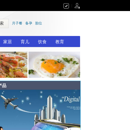
|
 索
月子餐
备孕
胎位
家居
育儿
饮食
教育
产品