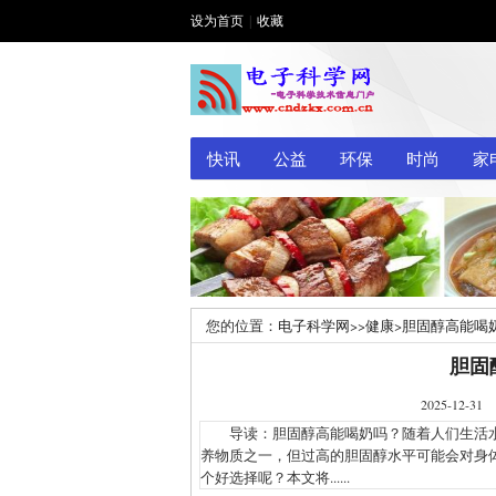
设为首页
|
收藏
快讯
公益
环保
时尚
家
您的位置：
电子科学网
>>
健康
>
胆固醇高能喝
胆固
2025-1
导读：胆固醇高能喝奶吗？随着人们生活水
养物质之一，但过高的胆固醇水平可能会对身
个好选择呢？本文将......