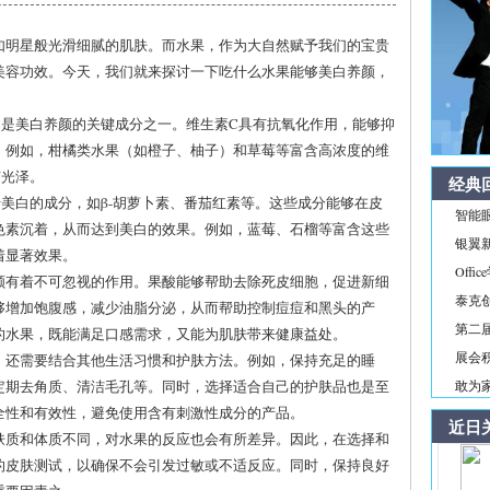
如明星般光滑细腻的肌肤。而水果，作为大自然赋予我们的宝贵
美容功效。今天，我们就来探讨一下吃什么水果能够美白养颜，
C是美白养颜的关键成分之一。维生素C具有抗氧化作用，能够抑
。例如，柑橘类水果（如橙子、柚子）和草莓等富含高浓度的维
有光泽。
经典
美白的成分，如β-胡萝卜素、番茄红素等。这些成分能够在皮
智能
色素沉着，从而达到美白的效果。例如，蓝莓、石榴等富含这些
银翼新境
着显著效果。
Off
颜有着不可忽视的作用。果酸能够帮助去除死皮细胞，促进新细
泰克
够增加饱腹感，减少油脂分泌，从而帮助控制痘痘和黑头的产
第二届
的水果，既能满足口感需求，又能为肌肤带来健康益处。
展会积
，还需要结合其他生活习惯和护肤方法。例如，保持充足的睡
定期去角质、清洁毛孔等。同时，选择适合自己的护肤品也是至
敢为家
全性和有效性，避免使用含有刺激性成分的产品。
近日
肤质和体质不同，对水果的反应也会有所差异。因此，在选择和
的皮肤测试，以确保不会引发过敏或不适反应。同时，保持良好