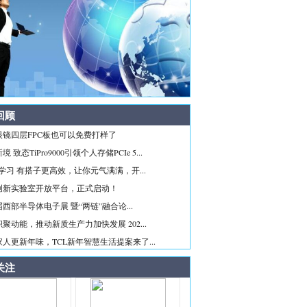
回顾
眼镜四层FPC板也可以免费打样了
 致态TiPro9000引领个人存储PCIe 5...
ice学习 有搭子更高效，让你元气满满，开...
创新实验室开放平台，正式启动！
西部半导体电子展 暨“两链”融合论...
聚动能，推动新质生产力加快发展 202...
人更新年味，TCL新年智慧生活提案来了...
关注