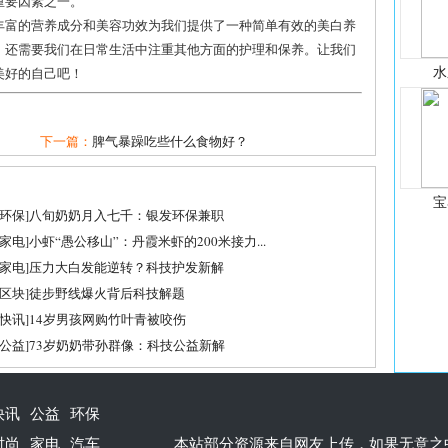
重要因素之一。
丰富的营养成分和美容功效为我们提供了一种简单有效的美白养
，还需要我们在日常生活中注重其他方面的护理和保养。让我们
水
美好的自己吧！
下一篇：
脾气暴躁吃些什么食物好？
宝
环保
]
八旬奶奶月入七千：银发环保兼职
家电
]
小虾“愚公移山”：丹霞米虾的200米接力...
家电
]
压力大白发能逆转？科技护发新解
区块
]
徒步野线爆火背后科技解题
快讯
]
14岁男孩网购竹叶青被咬伤
公益
]
73岁奶奶带孙群像：科技公益新解
快讯
公益
环保
时尚
家电
汽车
本站部分资源来自网友上传，如果无意之