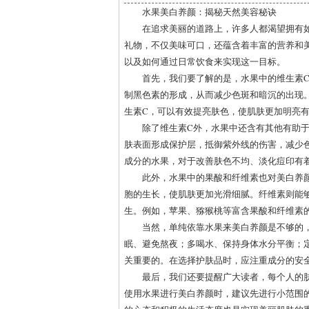
水果美白养颜：揭秘天然美容秘诀
在追求美丽的道路上，许多人都渴望拥有
礼物，不仅美味可口，还蕴含着丰富的营养和
以及如何通过日常饮食来实现这一目标。
首先，我们要了解的是，水果中的维生素
制黑色素的形成，从而减少色斑和暗沉的出现
生素C，可以有效提亮肤色，使肌肤更加明亮
除了维生素C外，水果中还含有其他有助于
肤表面形成保护层，抵御紫外线的伤害，减少
成分的水果，对于改善肤色不均、淡化痘印有
此外，水果中的果酸和纤维素也对美白养
胞的生长，使肌肤更加光滑细腻。纤维素则能
生。例如，苹果、猕猴桃等富含果酸和纤维素
当然，单纯依靠水果来美白养颜是不够的
眠、避免熬夜；多喝水、保持身体水分平衡；
关重要的。在选择护肤品时，应注重成分的安
最后，我们还要提醒广大读者，每个人的
使用水果进行美白养颜时，建议先进行小范围