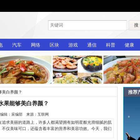
搜
电
汽车
网络
区块
游戏
通信
科普
健康
推荐
够美白养颜？
水果能够美白养颜？
2-19 编辑：采编部 来源：互联网
追求美丽的道路上，许多人都渴望拥有如明星般光滑细腻的肌
，不仅美味可口，还蕴含着丰富的营养和美容功效。今天，我们