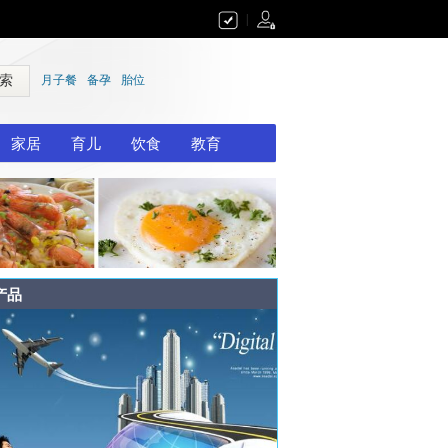
|
 索
月子餐
备孕
胎位
家居
育儿
饮食
教育
产品