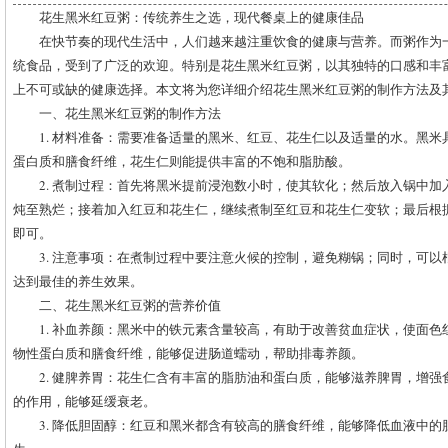
花生黑米红豆粥：传统养生之选，现代餐桌上的健康佳品
在快节奏的现代生活中，人们越来越注重饮食的健康与营养。而粥作为
统食品，受到了广泛的欢迎。特别是花生黑米红豆粥，以其独特的口感和丰
上不可或缺的健康选择。本文将为您详细介绍花生黑米红豆粥的制作方法及
一、花生黑米红豆粥的制作方法
1. 材料准备：需要准备适量的黑米、红豆、花生仁以及适量的水。黑
蛋白质和膳食纤维，花生仁则能提供丰富的不饱和脂肪酸。
2. 煮制过程：首先将黑米提前浸泡数小时，使其软化；然后放入锅中
炖至熟烂；接着加入红豆和花生仁，继续煮制至红豆和花生仁变软；最后根
即可。
3. 注意事项：在煮制过程中要注意火候的控制，避免糊锅；同时，可
达到最佳的养生效果。
二、花生黑米红豆粥的营养价值
1. 补血养颜：黑米中的铁元素含量较高，有助于改善贫血症状，使面
物性蛋白质和膳食纤维，能够促进肠道蠕动，帮助排毒养颜。
2. 健脾养胃：花生仁含有丰富的脂肪油和蛋白质，能够滋养脾胃，增
的作用，能够延缓衰老。
3. 降低胆固醇：红豆和黑米都含有较高的膳食纤维，能够降低血液中