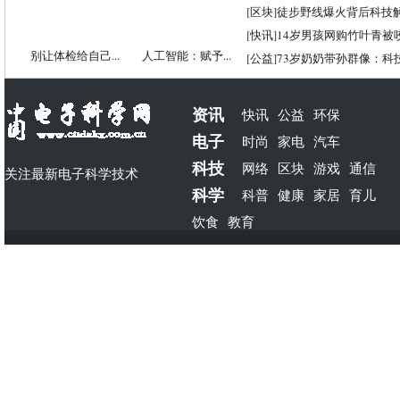
[
区块
]
徒步野线爆火背后科技
[
快讯
]
14岁男孩网购竹叶青被
别让体检给自己...
人工智能：赋予...
[
公益
]
73岁奶奶带孙群像：科
资讯
快讯
公益
环保
电子
时尚
家电
汽车
科技
网络
区块
游戏
通信
关注最新电子科学技术
科学
科普
健康
家居
育儿
饮食
教育