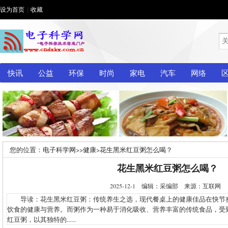
设为首页
|
收藏
快讯
公益
环保
时尚
家电
汽车
网络
您的位置：
电子科学网
>>
健康
>
花生黑米红豆粥怎么喝？
花生黑米红豆粥怎么喝？
2025-12-1 编辑：采编部 来源：互联网
导读：花生黑米红豆粥：传统养生之选，现代餐桌上的健康佳品在快节
饮食的健康与营养。而粥作为一种易于消化吸收、营养丰富的传统食品，受
红豆粥，以其独特的......