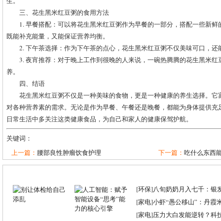
生。
三、花生黑米红豆粥的食用方法
1. 早餐搭配：可以将花生黑米红豆粥作为早餐的一部分，搭配一些新
既能补充能量，又能保证营养均衡。
2. 下午茶选择：作为下午茶的点心，花生黑米红豆粥不仅美味可口，
3. 夜宵推荐：对于晚上工作到很晚的人来说，一碗热腾腾的花生黑米
养。
四、结语
花生黑米红豆粥不仅是一种美味的食物，更是一种健康的养生选择。它
对各种营养素的需求。无论是作为早餐、午餐还是晚餐，都能为身体提供充
日常生活中多关注这类健康食品，为自己和家人的健康保驾护航。
关键词：
上一篇：
腰部良性肿瘤饮食护理
下一篇：
吃什么东西
[
环保
]
八旬奶奶月入七千：银
[
家电
]
小虾“愚公移山”：丹霞米虾
[
家电
]
压力大白发能逆转？科