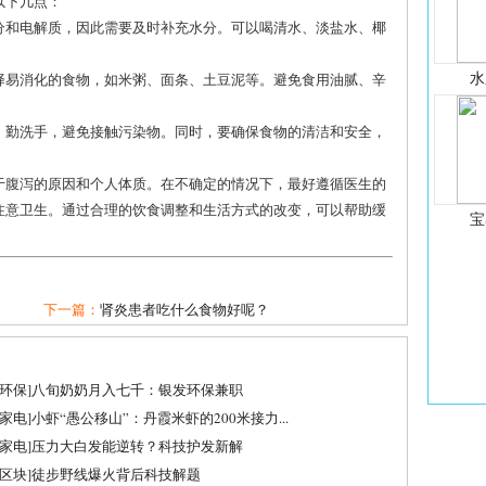
以下几点：
水分和电解质，因此需要及时补充水分。可以喝清水、淡盐水、椰
水
选择易消化的食物，如米粥、面条、土豆泥等。避免食用油腻、辛
生，勤洗手，避免接触污染物。同时，要确保食物的清洁和安全，
于腹泻的原因和个人体质。在不确定的情况下，最好遵循医生的
注意卫生。通过合理的饮食调整和生活方式的改变，可以帮助缓
宝
下一篇：
肾炎患者吃什么食物好呢？
环保
]
八旬奶奶月入七千：银发环保兼职
家电
]
小虾“愚公移山”：丹霞米虾的200米接力...
家电
]
压力大白发能逆转？科技护发新解
区块
]
徒步野线爆火背后科技解题