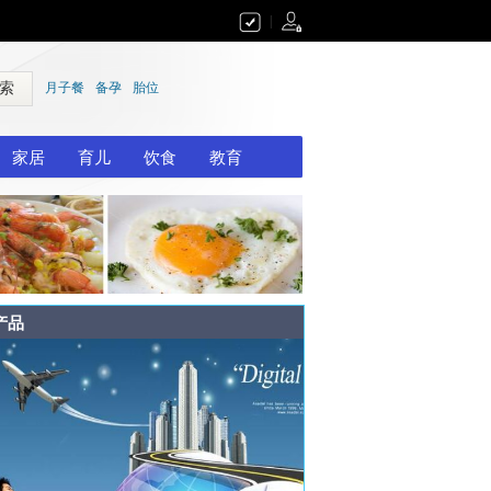
|
 索
月子餐
备孕
胎位
家居
育儿
饮食
教育
产品