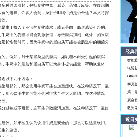
由多种原因引起，包括食物中毒、感染、药物反应等。在腹泻期
饮食的选择。许多人会问，拉肚子时喝牛奶是否合适？本文将探
建议。
能是由于摄入了不洁的食物或水，或者是由于肠道感染引起的。
为牛奶中的乳糖可能会刺激肠道，导致腹泻加剧。此外，如果腹
会延长恢复时间，因为牛奶中的蛋白质可能会被肠道中的细菌分
经典
益的。例如，对于某些类型的腹泻，如乳糖不耐受引起的腹泻，
智能
外，牛奶中的脂肪和蛋白质可以为身体提供能量，帮助恢复体
银翼新境
Off
考虑以下几个因素：
泰克
毒感染引起的，那么饮用牛奶可能会加重症状。在这种情况下，最
第二届
的，那么饮用牛奶可能不会对症状产生太大影响。在这种情况
展会积
反应。
些成分过敏或不耐受，这可能导致腹泻加重。在这种情况下，最好
敢为家
近日
生的建议。如果医生认为饮用牛奶是安全的，那么可以适量饮用。
医生的建议。