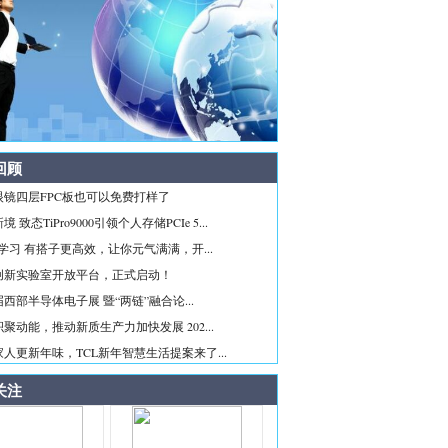
回顾
眼镜四层FPC板也可以免费打样了
 致态TiPro9000引领个人存储PCIe 5...
ice学习 有搭子更高效，让你元气满满，开...
创新实验室开放平台，正式启动！
西部半导体电子展 暨“两链”融合论...
聚动能，推动新质生产力加快发展 202...
人更新年味，TCL新年智慧生活提案来了...
关注