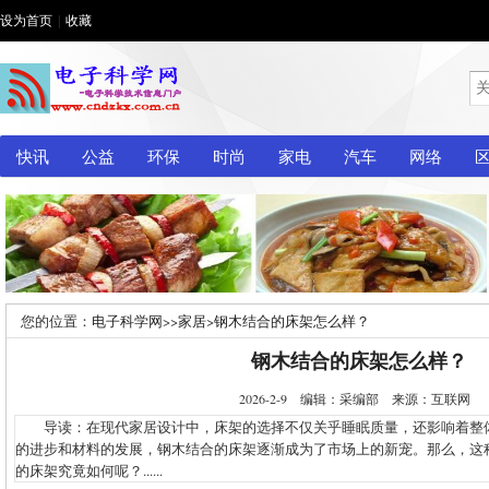
设为首页
|
收藏
快讯
公益
环保
时尚
家电
汽车
网络
您的位置：
电子科学网
>>
家居
>
钢木结合的床架怎么样？
钢木结合的床架怎么样？
2026-2-9 编辑：采编部 来源：互联网
导读：在现代家居设计中，床架的选择不仅关乎睡眠质量，还影响着整
的进步和材料的发展，钢木结合的床架逐渐成为了市场上的新宠。那么，这
的床架究竟如何呢？......