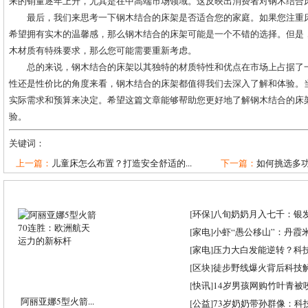
来的销量逐年上升，尤其是在中高端市场领域。这反映出消费者对钢木结合
最后，我们来思考一下钢木结合的床架是否适合您的家庭。如果您注重
希望拥有实木的温馨感，那么钢木结合的床架可能是一个不错的选择。但是
木材质有特殊要求，那么您可能需要重新考虑。
总的来说，钢木结合的床架以其独特的材质特性和优点在市场上占据了
性还是性价比的角度来看，钢木结合的床架都值得我们去深入了解和体验。
实际需求和预算来决定。希望这篇文章能够帮助您更好地了解钢木结合的床
验。
关键词：
上一篇：
儿童床怎么布置？打造安全舒适的...
下一篇：
如何挑选多
[
环保
]
八旬奶奶月入七千：银
[
家电
]
小虾“愚公移山”：丹霞米虾
[
家电
]
压力大白发能逆转？科
[
区块
]
徒步野线爆火背后科技
[
快讯
]
14岁男孩网购竹叶青被
阿丽亚娜5型火箭...
[
公益
]
73岁奶奶带孙群像：科