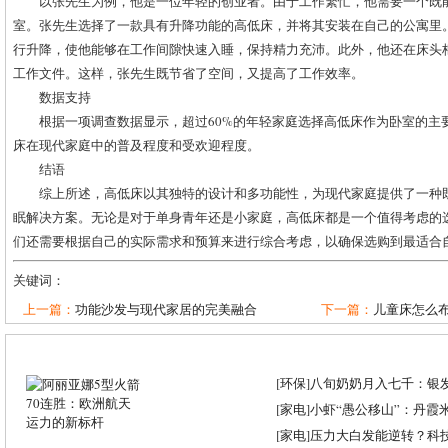
以张先生为例，他是一位年轻的创业者。由于工作繁忙，他需要一个既
室。张先生选择了一款具有升降功能的高低床，并将其安装在自己的公寓里
行升降，使他能够在工作间隙快速入睡，保持精力充沛。此外，他还在床头
工作文件。这样，张先生既节省了空间，又提高了工作效率。
数据支持
根据一项调查数据显示，超过60%的年轻家庭选择高低床作为卧室的主
床在现代家庭中的普及程度和受欢迎程度。
结语
综上所述，高低床以其独特的设计和多功能性，为现代家庭提供了一种
眠解决方案。无论是对于单身青年还是小家庭，高低床都是一个值得考虑的
们还需要根据自己的实际需求和预算来进行综合考虑，以确保选购到最适合
关键词：
上一篇：
功能沙发与现代家居的完美融合
下一篇：
儿童床怎么布
[
环保
]
八旬奶奶月入七千：银
[
家电
]
小虾“愚公移山”：丹霞米虾
[
家电
]
压力大白发能逆转？科