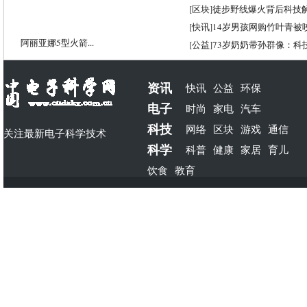
[
区块
]
徒步野线爆火背后科技
[
快讯
]
14岁男孩网购竹叶青被
阿丽亚娜5型火箭...
[
公益
]
73岁奶奶带孙群像：科
资讯
快讯
公益
环保
电子
时尚
家电
汽车
科技
网络
区块
游戏
通信
关注最新电子科学技术
科学
科普
健康
家居
育儿
饮食
教育