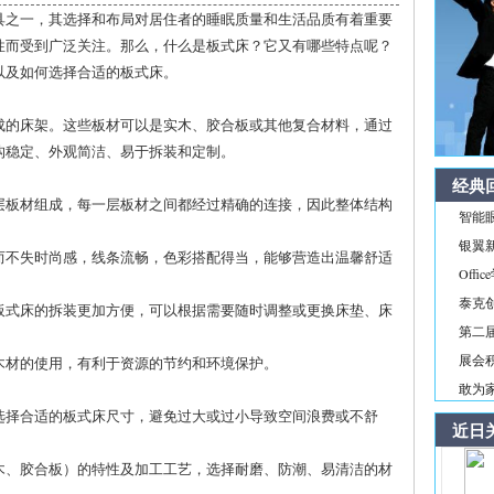
具之一，其选择和布局对居住者的睡眠质量和生活品质有着重要
性而受到广泛关注。那么，什么是板式床？它又有哪些特点呢？
以及如何选择合适的板式床。
成的床架。这些板材可以是实木、胶合板或其他复合材料，通过
构稳定、外观简洁、易于拆装和定制。
经典
多层板材组成，每一层板材之间都经过精确的连接，因此整体结构
智能
银翼新境
约而不失时尚感，线条流畅，色彩搭配得当，能够营造出温馨舒适
Off
泰克
，板式床的拆装更加方便，可以根据需要随时调整或更换床垫、床
第二届
展会积
了木材的使用，有利于资源的节约和环境保护。
敢为家
来选择合适的板式床尺寸，避免过大或过小导致空间浪费或不舒
近日
实木、胶合板）的特性及加工工艺，选择耐磨、防潮、易清洁的材