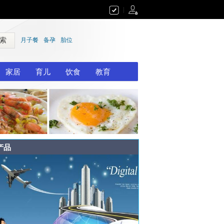
|
 索
月子餐
备孕
胎位
家居
育儿
饮食
教育
产品