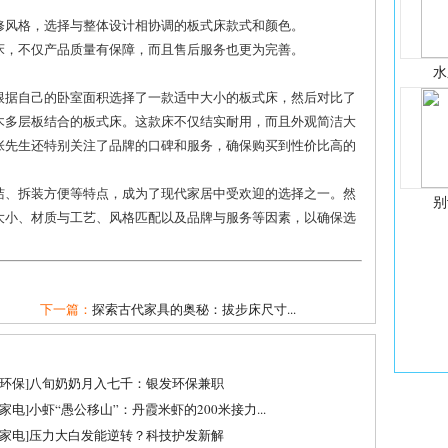
装修风格，选择与整体设计相协调的板式床款式和颜色。
式床，不仅产品质量有保障，而且售后服务也更为完善。
水
根据自己的卧室面积选择了一款适中大小的板式床，然后对比了
木多层板结合的板式床。这款床不仅结实耐用，而且外观简洁大
张先生还特别关注了品牌的口碑和服务，确保购买到性价比高的
洁、拆装方便等特点，成为了现代家居中受欢迎的选择之一。然
别
大小、材质与工艺、风格匹配以及品牌与服务等因素，以确保选
。
下一篇：
探索古代家具的奥秘：拔步床尺寸...
环保
]
八旬奶奶月入七千：银发环保兼职
家电
]
小虾“愚公移山”：丹霞米虾的200米接力...
家电
]
压力大白发能逆转？科技护发新解