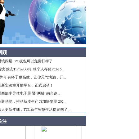
回顾
眼镜四层FPC板也可以免费打样了
 致态TiPro9000引领个人存储PCIe 5...
ice学习 有搭子更高效，让你元气满满，开...
创新实验室开放平台，正式启动！
西部半导体电子展 暨“两链”融合论...
聚动能，推动新质生产力加快发展 202...
人更新年味，TCL新年智慧生活提案来了...
关注