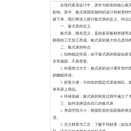
在现代家居设计中，床作为卧室的核心家
影响。其中，板式床因其独特的设计和材质特
接下来，我们将深入探讨板式床的定义、特点
一、板式床的定义
板式床，顾名思义，是由多层板材拼接而
精密的工艺加工而成。板式床的最大特点是结
二、板式床的特点
1. 结构稳定性高：由于板式床的框架由
非常稳固，不易变形。
2. 外观简洁大方：板式床的设计通常简
的睡眠环境。
3. 拆装方便：与传统的固定式床架相比
单等床上用品。
4. 环保低碳：板式床的制造过程中减少
三、如何选择适合自己的板式床
1. 考虑空间大小：根据卧室的实际面积
适。
2. 关注材质与工艺：了解不同材质（如