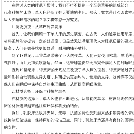
在探讨人类的睡眠习惯时，我们不得不提到一个至关重要的组成部分—
代高科技的床垫，单人床经历了翻天覆地的变化。那么，究竟是什么因素推
应人类睡眠需求的呢？本文将带您一探究竟。
1. 历史演变：从草席到弹簧床
首先，让我们回顾一下单人床的历史演变。在古代，人们通常使用草席
材料虽然能够提供一定的舒适度，但显然无法满足现代人对睡眠质量的要求
提高，人们开始寻找更加舒适、耐用的铺垫材料。
到了18世纪，工业革命带来了巨大的变革。人们开始使用棉花、羊毛等
气性好，而且更加柔软舒适。然而，这些铺垫仍然无法完全满足人们对睡眠
直到19世纪末，弹簧床的出现彻底改变了单人床的面貌。弹簧床通过弹
量和形状自动调整支撑力度，从而提供更加均匀、稳定的支撑。这种床不仅
保人们在睡眠中保持自然的生理曲线，从而提高睡眠质量。
2. 材质选择：环保与科技的结合
在材质的选择上，单人床也在不断进化。从最初的草席、树皮到现代的
床的材质选择越来越注重环保和科技的结合。
例如，乳胶床垫以其天然、无毒、抗菌的特性受到越来越多消费者的青
效抑制细菌滋生，保持床垫的清洁卫生。同时，乳胶床垫还具有良好的回弹
的支撑。