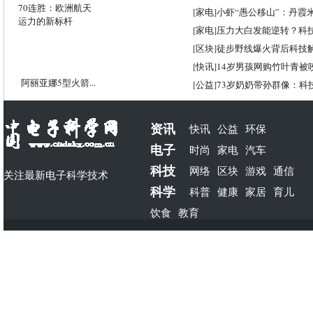
[
家电
]
小虾“愚公移山”：丹霞米虾
[
家电
]
压力大白发能逆转？科
[
区块
]
徒步野线爆火背后科技
[
快讯
]
14岁男孩网购竹叶青被
阿丽亚娜5型火箭...
[
公益
]
73岁奶奶带孙群像：科
资讯
快讯
公益
环保
电子
时尚
家电
汽车
科技
网络
区块
游戏
通信
关注最新电子科学技术
科学
科普
健康
家居
育儿
饮食
教育