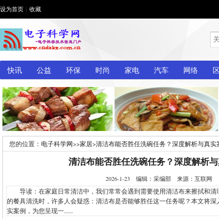
设为首页
|
收藏
快讯
公益
环保
时尚
家电
汽车
网络
您的位置：
电子科学网
>>
家居
>
清洁布能否胜任洗碗任务？深度解析与真实
清洁布能否胜任洗碗任务？深度解析与
2026-1-23 编辑：采编部 来源：互联网
导读：在家庭日常清洁中，我们常常会遇到需要使用清洁布来擦拭和清
的餐具清洗时，许多人会疑惑：清洁布是否能够胜任这一任务呢？本文将深
实案例，为您呈现一......