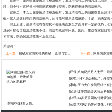
案例一：张先生在使用清洁布洗碗时，发现清洁布上的油污难以清除，
终，他不得不选择使用海绵或软布进行擦洗，以获得更好的清洁效果。
案例二：李女士在使用清洁布洗碗时，发现清洁布上的细菌数量远超预
碗不仅无法达到理想的清洁效果，还可能对健康造成威胁。于是，她决定改
综上所述，虽然清洁布在擦拭和去除表面灰尘方面具有一定的优势，但
洗碗可能会导致清洁效果不佳、清洁布残留等问题。因此，建议在家庭日常
和方法，以确保清洁效果和卫生安全。
关键词：
上一篇：
揭秘浴室防雾镜的奥秘：原理与实...
下一篇：
家居防潮攻略
[
环保
]
八旬奶奶月入七千：银
[
家电
]
小虾“愚公移山”：丹霞米虾
[
家电
]
压力大白发能逆转？科
[
区块
]
徒步野线爆火背后科技
[
快讯
]
14岁男孩网购竹叶青被
阿丽亚娜5型火箭...
[
公益
]
73岁奶奶带孙群像：科