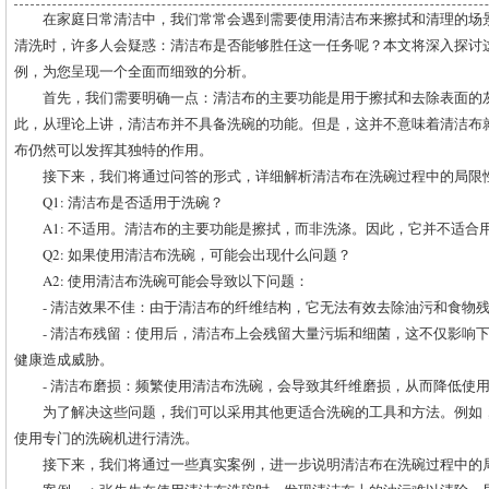
在家庭日常清洁中，我们常常会遇到需要使用清洁布来擦拭和清理的场
清洗时，许多人会疑惑：清洁布是否能够胜任这一任务呢？本文将深入探讨
例，为您呈现一个全面而细致的分析。
首先，我们需要明确一点：清洁布的主要功能是用于擦拭和去除表面的
此，从理论上讲，清洁布并不具备洗碗的功能。但是，这并不意味着清洁布
布仍然可以发挥其独特的作用。
接下来，我们将通过问答的形式，详细解析清洁布在洗碗过程中的局限
Q1: 清洁布是否适用于洗碗？
A1: 不适用。清洁布的主要功能是擦拭，而非洗涤。因此，它并不适合
Q2: 如果使用清洁布洗碗，可能会出现什么问题？
A2: 使用清洁布洗碗可能会导致以下问题：
- 清洁效果不佳：由于清洁布的纤维结构，它无法有效去除油污和食物
- 清洁布残留：使用后，清洁布上会残留大量污垢和细菌，这不仅影响
健康造成威胁。
- 清洁布磨损：频繁使用清洁布洗碗，会导致其纤维磨损，从而降低使
为了解决这些问题，我们可以采用其他更适合洗碗的工具和方法。例如
使用专门的洗碗机进行清洗。
接下来，我们将通过一些真实案例，进一步说明清洁布在洗碗过程中的