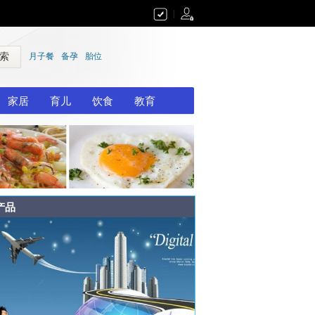
|
 索
月子餐
备孕
胎位
家居
育儿
饮食
教育
产品