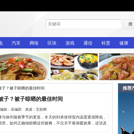
搜
电
汽车
网络
区块
游戏
通信
科普
健康
推荐
被子？被子晾晒的最佳时间
被子？被子晾晒的最佳时间
2-12 编辑：采编部 来源：互联网
与操作随着季节的更迭，冬天的到来使得室内温度逐渐降低，
然而，如何正确地晾晒这些被褥，不仅关乎着保暖效果，还涉及