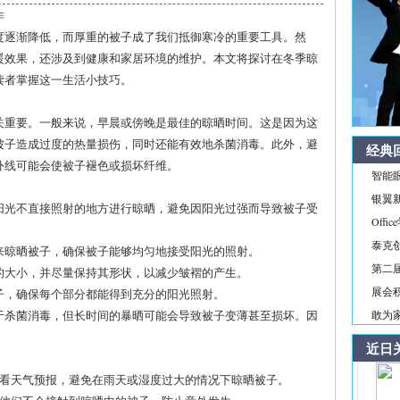
作
度逐渐降低，而厚重的被子成了我们抵御寒冷的重要工具。然
暖效果，还涉及到健康和家居环境的维护。本文将探讨在冬季晾
读者掌握这一生活小技巧。
关重要。一般来说，早晨或傍晚是最佳的晾晒时间。这是因为这
被子造成过度的热量损伤，同时还能有效地杀菌消毒。此外，避
经典
外线可能会使被子褪色或损坏纤维。
智能
银翼新境
且阳光不直接照射的地方进行晾晒，避免因阳光过强而导致被子受
Off
泰克
绳来晾晒被子，确保被子能够均匀地接受阳光的照射。
第二届
晒的大小，并尽量保持其形状，以减少皱褶的产生。
展会积
被子，确保每个部分都能得到充分的阳光照射。
助于杀菌消毒，但长时间的暴晒可能会导致被子变薄甚至损坏。因
敢为家
近日
查看天气预报，避免在雨天或湿度过大的情况下晾晒被子。