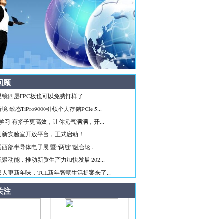
回顾
眼镜四层FPC板也可以免费打样了
 致态TiPro9000引领个人存储PCIe 5...
ice学习 有搭子更高效，让你元气满满，开...
创新实验室开放平台，正式启动！
西部半导体电子展 暨“两链”融合论...
聚动能，推动新质生产力加快发展 202...
人更新年味，TCL新年智慧生活提案来了...
关注