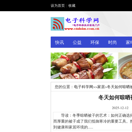
设为首页
|
收藏
快讯
公益
环保
时尚
家
您的位置：
电子科学网
>>
家居
>
冬天如何晾晒
冬天如何晾晒
2025-1
导读：冬季晾晒被子的艺术：如何正确选择
而厚重的被子成了我们抵御寒冷的重要工具。
到健康和家居环境的......