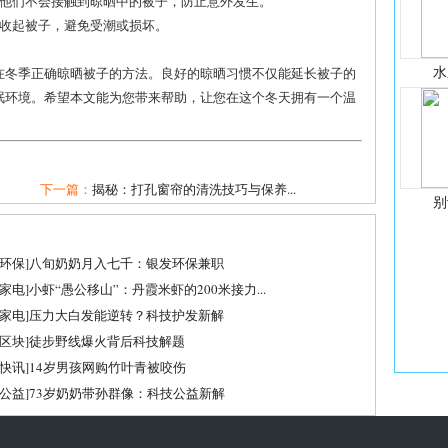
保他们不会接触到晾晒中的被子，防止意外发生。
时收起被子，避免受潮或损坏。
水
在冬季正确晾晒被子的方法。良好的晾晒习惯不仅能延长被子的
眠环境。希望本文能为您带来帮助，让您在这个冬天拥有一个温
下一篇：
揭秘：打孔窗帘的清洗技巧与保养...
别
环保
]
八旬奶奶月入七千：银发环保兼职
家电
]
小虾“愚公移山”：丹霞米虾的200米接力...
家电
]
压力大白发能逆转？科技护发新解
区块
]
徒步野线爆火背后科技解题
快讯
]
14岁男孩网购竹叶青被咬伤
公益
]
73岁奶奶带孙群像：科技公益新解