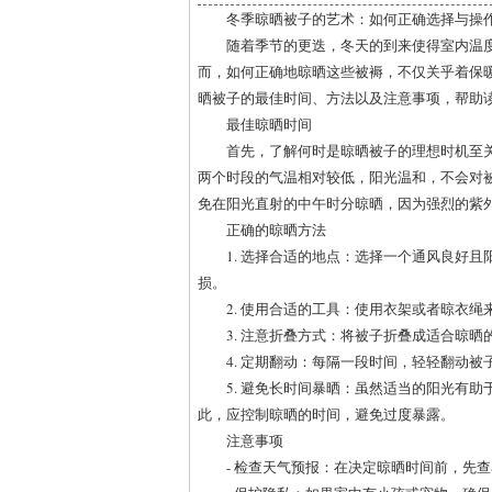
冬季晾晒被子的艺术：如何正确选择与操
随着季节的更迭，冬天的到来使得室内温
而，如何正确地晾晒这些被褥，不仅关乎着保
晒被子的最佳时间、方法以及注意事项，帮助
最佳晾晒时间
首先，了解何时是晾晒被子的理想时机至
两个时段的气温相对较低，阳光温和，不会对
免在阳光直射的中午时分晾晒，因为强烈的紫
正确的晾晒方法
1. 选择合适的地点：选择一个通风良好
损。
2. 使用合适的工具：使用衣架或者晾衣
3. 注意折叠方式：将被子折叠成适合晾
4. 定期翻动：每隔一段时间，轻轻翻动
5. 避免长时间暴晒：虽然适当的阳光有
此，应控制晾晒的时间，避免过度暴露。
注意事项
- 检查天气预报：在决定晾晒时间前，先