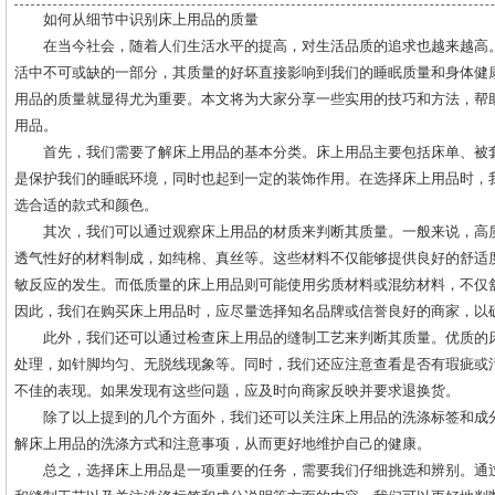
如何从细节中识别床上用品的质量
在当今社会，随着人们生活水平的提高，对生活品质的追求也越来越高
活中不可或缺的一部分，其质量的好坏直接影响到我们的睡眠质量和身体健
用品的质量就显得尤为重要。本文将为大家分享一些实用的技巧和方法，帮
用品。
首先，我们需要了解床上用品的基本分类。床上用品主要包括床单、被
是保护我们的睡眠环境，同时也起到一定的装饰作用。在选择床上用品时，
选合适的款式和颜色。
其次，我们可以通过观察床上用品的材质来判断其质量。一般来说，高
透气性好的材料制成，如纯棉、真丝等。这些材料不仅能够提供良好的舒适
敏反应的发生。而低质量的床上用品则可能使用劣质材料或混纺材料，不仅
因此，我们在购买床上用品时，应尽量选择知名品牌或信誉良好的商家，以
此外，我们还可以通过检查床上用品的缝制工艺来判断其质量。优质的
处理，如针脚均匀、无脱线现象等。同时，我们还应注意查看是否有瑕疵或
不佳的表现。如果发现有这些问题，应及时向商家反映并要求退换货。
除了以上提到的几个方面外，我们还可以关注床上用品的洗涤标签和成
解床上用品的洗涤方式和注意事项，从而更好地维护自己的健康。
总之，选择床上用品是一项重要的任务，需要我们仔细挑选和辨别。通