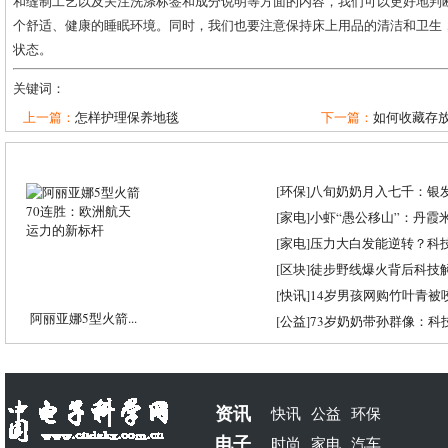
和缝制工艺以及关注洗涤标签和成分说明等方面的内容，我们可以更好地判
个舒适、健康的睡眠环境。同时，我们也要注意保持床上用品的清洁和卫生
状态。
关键词：
上一篇：
怎样护理保养地毯
下一篇：
如何收藏存
[
环保
]
八旬奶奶月入七千：银
[
家电
]
小虾“愚公移山”：丹霞米虾
[
家电
]
压力大白发能逆转？科
[
区块
]
徒步野线爆火背后科技
[
快讯
]
14岁男孩网购竹叶青被
阿丽亚娜5型火箭...
[
公益
]
73岁奶奶带孙群像：科
资讯
快讯
公益
环保
电子
时尚
家电
汽车