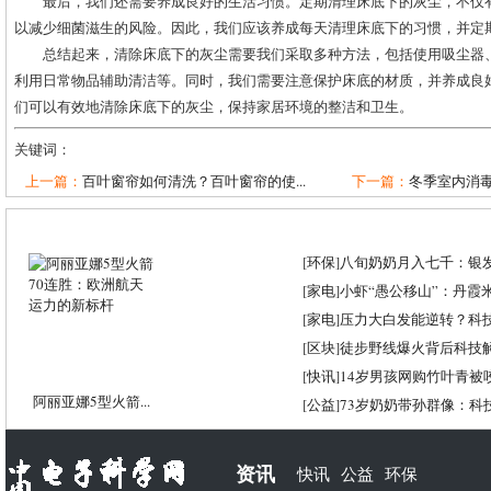
最后，我们还需要养成良好的生活习惯。定期清理床底下的灰尘，不仅
以减少细菌滋生的风险。因此，我们应该养成每天清理床底下的习惯，并定
总结起来，清除床底下的灰尘需要我们采取多种方法，包括使用吸尘器
利用日常物品辅助清洁等。同时，我们需要注意保护床底的材质，并养成良
们可以有效地清除床底下的灰尘，保持家居环境的整洁和卫生。
关键词：
上一篇：
百叶窗帘如何清洗？百叶窗帘的使...
下一篇：
冬季室内消
[
环保
]
八旬奶奶月入七千：银
[
家电
]
小虾“愚公移山”：丹霞米虾
[
家电
]
压力大白发能逆转？科
[
区块
]
徒步野线爆火背后科技
[
快讯
]
14岁男孩网购竹叶青被
阿丽亚娜5型火箭...
[
公益
]
73岁奶奶带孙群像：科
资讯
快讯
公益
环保