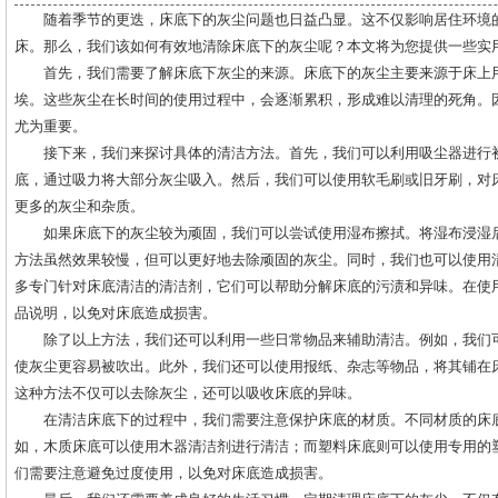
随着季节的更迭，床底下的灰尘问题也日益凸显。这不仅影响居住环境
床。那么，我们该如何有效地清除床底下的灰尘呢？本文将为您提供一些实
首先，我们需要了解床底下灰尘的来源。床底下的灰尘主要来源于床上
埃。这些灰尘在长时间的使用过程中，会逐渐累积，形成难以清理的死角。
尤为重要。
接下来，我们来探讨具体的清洁方法。首先，我们可以利用吸尘器进行
底，通过吸力将大部分灰尘吸入。然后，我们可以使用软毛刷或旧牙刷，对
更多的灰尘和杂质。
如果床底下的灰尘较为顽固，我们可以尝试使用湿布擦拭。将湿布浸湿
方法虽然效果较慢，但可以更好地去除顽固的灰尘。同时，我们也可以使用
多专门针对床底清洁的清洁剂，它们可以帮助分解床底的污渍和异味。在使
品说明，以免对床底造成损害。
除了以上方法，我们还可以利用一些日常物品来辅助清洁。例如，我们
使灰尘更容易被吹出。此外，我们还可以使用报纸、杂志等物品，将其铺在
这种方法不仅可以去除灰尘，还可以吸收床底的异味。
在清洁床底下的过程中，我们需要注意保护床底的材质。不同材质的床
如，木质床底可以使用木器清洁剂进行清洁；而塑料床底则可以使用专用的
们需要注意避免过度使用，以免对床底造成损害。