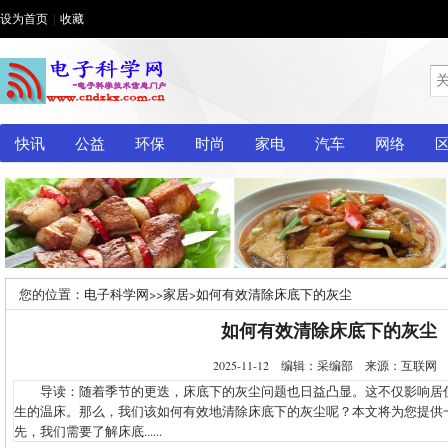
设为首页
|
收藏
快讯
公益
环保
时尚
家电
汽车
网络
您的位置：
电子科学网
>>
家居
>
如何有效清除床底下的灰尘
如何有效清除床底下的灰尘
2025-11-12 编辑：采编部 来源：互联
导读：随着季节的更迭，床底下的灰尘问题也日益凸显。这不仅影响居
生的温床。那么，我们该如何有效地清除床底下的灰尘呢？本文将为您提供
先，我们需要了解床底......