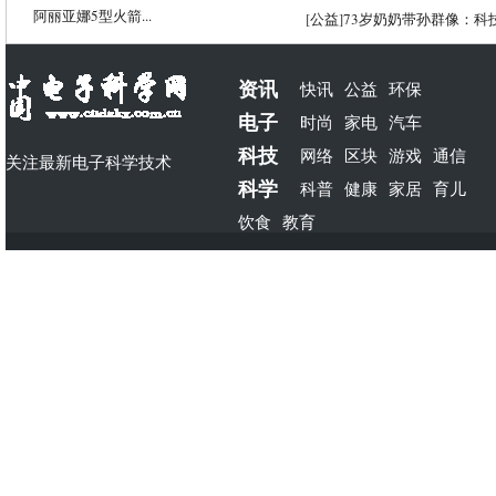
阿丽亚娜5型火箭...
[
公益
]
73岁奶奶带孙群像：科
资讯
快讯
公益
环保
电子
时尚
家电
汽车
科技
网络
区块
游戏
通信
关注最新电子科学技术
科学
科普
健康
家居
育儿
饮食
教育