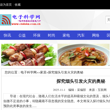
设为首页
|
收藏
快讯
公益
环保
时尚
家电
汽车
网络
您的位置：
电子科学网
>>
家居
>
探究烟头引发火灾的奥秘
探究烟头引发火灾的奥秘
2025-11-1 编辑：采编部 来源：互联网
导读：在现代社会，随着人们生活水平的提高和吸烟文化的普及，烟头
似微不足道的小事，却隐藏着不容忽视的安全隐患。本文将深入探讨烟头为
预防此类事故的发生......