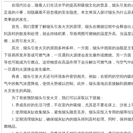
在现代社会，随着人们生活水平的提高和吸烟文化的普及，烟头引发的
足道的小事，却隐藏着不容忽视的安全隐患。本文将深入探讨烟头为什么容
类事故的发生。
首先，我们需要了解烟头引发火灾的原理。烟头在燃烧过程中会释放出
到及时的散发和处理，就会持续积累，导致周围可燃物的温度升高。当温度
燃，从而引发火灾。
其次，烟头引发火灾的原因多种多样。一方面，烟头中残留的油脂是主
下容易挥发并形成可燃气体，一旦遇到火源便会发生爆炸或燃烧。另一方面
等也可能成为引燃点。这些物质在高温作用下会分解出可燃气体，与空气中
一旦遇到火源便会发生爆炸。
再者，烟头引发火灾还与环境条件密切相关。例如，在密闭的空间内吸
气中的氧气浓度降低，使得火势难以控制。此外，烟头落地后若接触到易燃
火灾发生的风险。
为了有效预防烟头引发火灾，我们可以采取以下措施：
1. 养成良好的生活习惯，不在室内外吸烟，尤其是不要在床上、沙发上
2. 使用烟灰缸收集烟头，避免烟头随意丢弃。烟头应投入专用的烟蒂
3. 定期清理烟灰缸，确保烟灰缸内的烟头得到及时处理。同时，保持
燃物品。