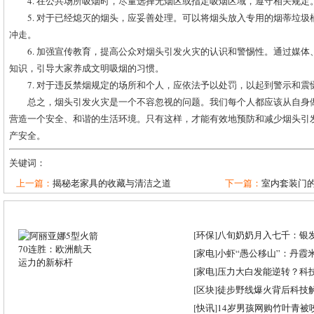
4. 在公共场所吸烟时，尽量选择无烟区或指定吸烟区域，遵守相关规定
5. 对于已经熄灭的烟头，应妥善处理。可以将烟头放入专用的烟蒂垃
冲走。
6. 加强宣传教育，提高公众对烟头引发火灾的认识和警惕性。通过媒
知识，引导大家养成文明吸烟的习惯。
7. 对于违反禁烟规定的场所和个人，应依法予以处罚，以起到警示和震
总之，烟头引发火灾是一个不容忽视的问题。我们每个人都应该从自身
营造一个安全、和谐的生活环境。只有这样，才能有效地预防和减少烟头引
产安全。
关键词：
上一篇：
揭秘老家具的收藏与清洁之道
下一篇：
室内套装门
[
环保
]
八旬奶奶月入七千：银
[
家电
]
小虾“愚公移山”：丹霞米虾
[
家电
]
压力大白发能逆转？科
[
区块
]
徒步野线爆火背后科技
[
快讯
]
14岁男孩网购竹叶青被