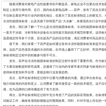
随着消费者对家电产品性能要求的不断提高，家电企业不仅要在技术创
制定上发挥引领作用。近日，国内知名家电品牌——容声，发布了其自主研
不仅标志着容声在行业内的领先地位，也展示了其在标准制定上的硬实力。
冷冻性能团体标准，以及其旗下的明星产品“大冰象”，来展现其在行业中的
首先，我们来了解一下什么是冷冻性能团体标准。冷冻性能团体标准是
一套关于冰箱、冷柜等制冷设备在冷冻性能方面的技术规范和要求。这些标
温度稳定性等多个方面，旨在提高产品的综合性能，满足消费者对高品质生
接下来，我们来看一下容声是如何通过发布冷冻性能团体标准来提升自身
例，这款产品凭借其卓越的冷冻性能，在市场上赢得了广泛好评。而容声能
体标准制定过程中的积极参与密不可分。
首先，容声在冷冻性能团体标准的制定过程中发挥了重要作用。作为标
了大量实验数据和研究成果，还邀请了行业内的专家学者共同参与标准的讨
使得标准更加科学合理，更能反映行业发展趋势。
其次，容声在标准制定过程中注重与消费者的沟通。通过举办发布会、
细介绍标准的内容和意义，让消费者了解并接受这一新的技术规范。这不仅
感，也为品牌的口碑传播提供了有力支持。
再次，容声在标准制定过程中充分考虑了产品的实际应用效果。在标准
试验证工作，确保各项指标都能达到预期效果。同时，针对市场上存在的一