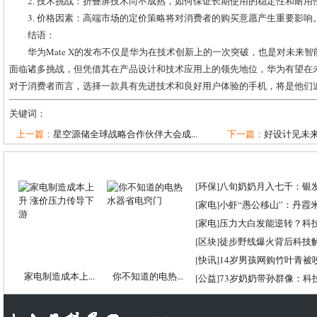
2. 技术挑战：折叠屏技术尚不成熟，如何保证长期使用的稳定性和耐用
3. 价格因素：高端市场的定价策略将对消费者的购买意愿产生重要影响
结语：
华为Mate X的发布不仅是华为在技术创新上的一次突破，也是对未来
面临诸多挑战，但凭借其在产品设计和技术应用上的领先地位，华为有望在
对于消费者而言，选择一款具有先进技术和良好用户体验的手机，将是他们
关键词：
上一篇：
星空源储全球战略合作伙伴大会成...
下一篇：
好设计见未来：
[
环保
]
八旬奶奶月入七千：银
[
家电
]
小虾“愚公移山”：丹霞米虾
[
家电
]
压力大白发能逆转？科
[
区块
]
徒步野线爆火背后科技
[
快讯
]
14岁男孩网购竹叶青被
家电制造成本上...
你不知道的电热...
[
公益
]
73岁奶奶带孙群像：科